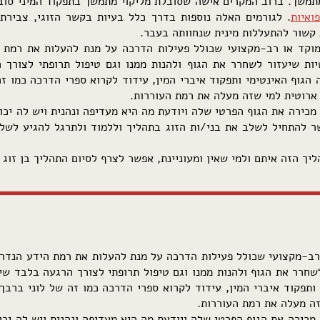
 מתמשך. ברוב המקרים אישה שסובלת מליקוי מתמשך בתפקוד המיני סוב
ואיות
. לגורמים האלה נוספות בדרך כלל בעיות בקשר הזוגי, צבירת 
 קשור להתעללות מינית שנחוותה בעבר.
מוקד או רב-מקצועי שכולל פעילות הדרכה על מנת להעלות את רמת 
ות שיעזור לשחרר את הגוף ולהנות ממנו וגם טיפול תרופתי לצורך ה
הגוף האינטימי ותפקוד איברי המין, עידוד לקרוא ספרי הדרכה כמו זה
 ארוטית למי שזה מעלה את רמת העוררות.
כירה את הגוף הפרטי שלה ויודעת מה היא מעדיפה ונהנית ויש לה יכו
 להתחיל לשלב את בני/ות הזוג בתהליך וללמוד ולתרגל להגיע לשלבי
יך הזה איתם ולמי שאין ומעוניינת, אפשר לצרף לסיום התהליך בן זוג ח
רב-מקצועי שכולל פעילות הדרכה על מנת להעלות את רמת הידע הנדרש
חרר את הגוף ולהנות ממנו וגם טיפול תרופתי לצורך הרגעה בלבד שיי
ותפקוד איברי המין, עידוד לקרוא ספרי הדרכה כמו זה של לוני ברבך 
זה מעלה את רמת העוררות.
כירה את הגוף הפרטי שלה ויודעת מה היא מעדיפה ונהנית ויש לה יכו