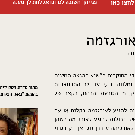
לחצו כאן
פנייתך חשובה לנו ונדאג לתת לך מענה
אורגזמ
ה
מה
די החוקרים כ"שיא ההנאה המינית
שבה המתח המיני משתחרר ומלווה ב־5 עד 12 התכווצויות
ק, פי הטבעת והרחם, בקצב של
בהפקת "באאז הפקות"
ות להגיע לאורגזמה בקלות או עם
אינן יכולות להגיע לאורגזמה כשהן
 לאורגזמה עם בן זוגן אך רק בגרוי