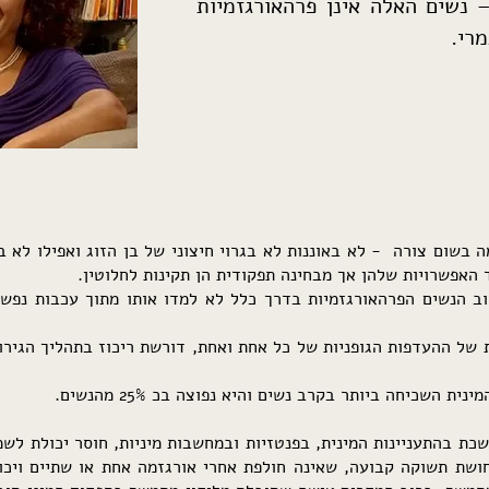
– נשים האלה אינן פרהאורגזמיות
רי.
ה בשום צורה - לא באוננות לא בגרוי חיצוני של בן הזוג ואפילו לא 
האפשרויות שלהן אך מבחינה תפקודית הן תקינות לחלוטין.
ב הנשים הפרהאורגזמיות בדרך כלל לא למדו אותו מתוך עכבות נפשיות
 של ההעדפות הגופניות של כל אחת ואחת, דורשת ריכוז בתהליך הגירוי
 השכיחה ביותר בקרב נשים והיא נפוצה בכ 25% מהנשים.
כת בהתעניינות המינית, בפנטזיות ובמחשבות מיניות, חוסר יכולת לשמ
שת תשוקה קבועה, שאינה חולפת אחרי אורגזמה אחת או שתיים ויכול